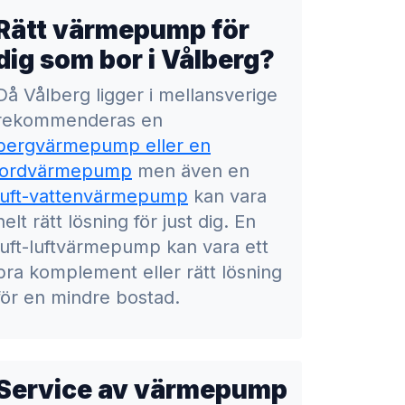
Rätt värmepump för
dig som bor i Vålberg?
Då Vålberg ligger i mellansverige
rekommenderas en
bergvärmepump eller en
jordvärmepump
men även en
luft-vattenvärmepump
kan vara
helt rätt lösning för just dig. En
luft-luftvärmepump kan vara ett
bra komplement eller rätt lösning
för en mindre bostad.
Service av värmepump