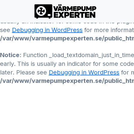
Notice
: Function _load_textdomain_just_in_tim
usually an indicator for some code in the plugi
see
Debugging in WordPress
for more informati
/var/www/varmepumpexperten.se/public_htm
Notice
: Function _load_textdomain_just_in_tim
early. This is usually an indicator for some cod
later. Please see
Debugging in WordPress
for m
/var/www/varmepumpexperten.se/public_htm