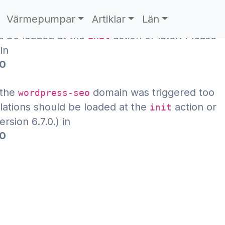
Värmepumpar
Artiklar
Län
 the
domain was triggered too early. This is
acf
ld be loaded at the
action or later. Please
init
in
70
 the
domain was triggered too
wordpress-seo
slations should be loaded at the
action or
init
sion 6.7.0.) in
70