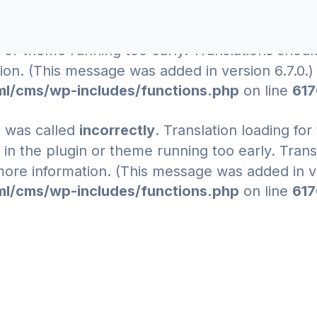
e was called
incorrectly
. Translation loading for
n or theme running too early. Translations shou
on. (This message was added in version 6.7.0.) 
l/cms/wp-includes/functions.php
on line
61
e was called
incorrectly
. Translation loading for
e in the plugin or theme running too early. Tran
ore information. (This message was added in ver
l/cms/wp-includes/functions.php
on line
61