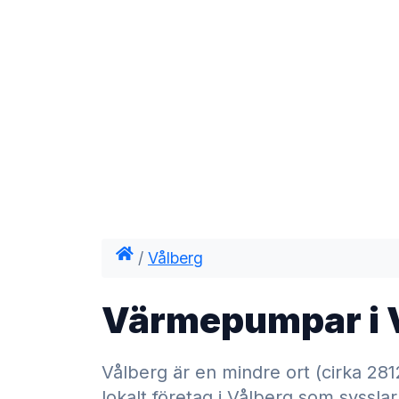
/
Vålberg
Värmepumpar i 
Vålberg är en mindre ort (cirka 2812
lokalt företag i Vålberg som syss