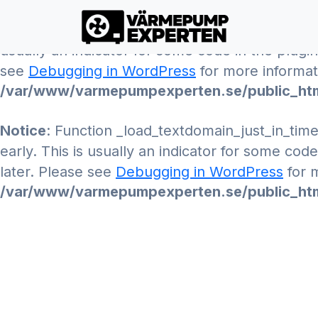
Notice
: Function _load_textdomain_just_in_tim
usually an indicator for some code in the plugi
see
Debugging in WordPress
for more informati
/var/www/varmepumpexperten.se/public_htm
Notice
: Function _load_textdomain_just_in_tim
early. This is usually an indicator for some cod
later. Please see
Debugging in WordPress
for m
/var/www/varmepumpexperten.se/public_htm