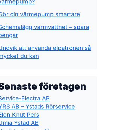
värmepump?
Gör din värmepump smartare
Schemalägg varmvattnet – spara
pengar
Undvik att använda elpatronen så
mycket du kan
Senaste företagen
Service-Electra AB
YRS AB – Ystads Rörservice
Elon Knut Pers
Umia Ystad AB