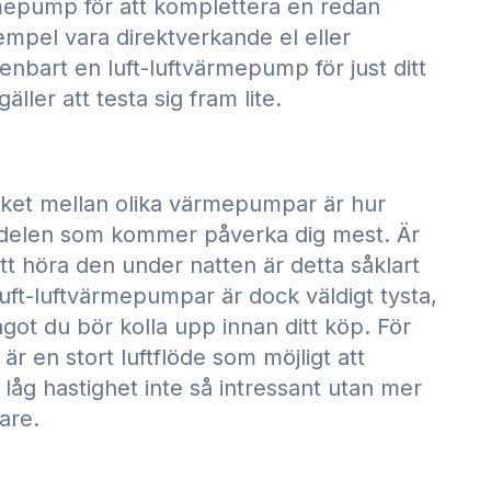
rmepump för att komplettera en redan
xempel vara direktverkande el eller
nbart en luft-luftvärmepump för just ditt
äller att testa sig fram lite.
ket mellan olika värmepumpar är hur
nedelen som kommer påverka dig mest. Är
tt höra den under natten är detta såklart
uft-luftvärmepumpar är dock väldigt tysta,
ågot du bör kolla upp innan ditt köp. För
r en stort luftflöde som möjligt att
 låg hastighet inte så intressant utan mer
are.