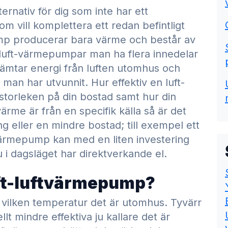
ernativ för dig som inte har ett
om vill komplettera ett redan befintligt
mp producerar bara värme och består av
ftluft-värmepumpar man ha flera innedelar
n hämtar energi från luften utomhus och
man har utvunnit. Hur effektiv en luft-
storleken på din bostad samt hur din
ärme är från en specifik källa så är det
ng eller en mindre bostad; till exempel ett
ftvärmepump kan med en liten investering
i dagsläget har direktverkande el.
luft-luftvärmepump?
å vilken temperatur det är utomhus. Tyvärr
lt mindre effektiva ju kallare det är