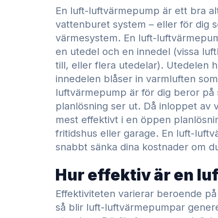
En luft-luftvärmepump är ett bra alt
vattenburet system – eller för dig s
värmesystem. En luft-luftvärmepu
en utedel och en innedel (vissa lu
till, eller flera utedelar). Utedele
innedelen blåser in varmluften som 
luftvärmepump är för dig beror på 
planlösning ser ut. Då inloppet av v
mest effektivt i en öppen planlösni
fritidshus eller garage. En luft-lu
snabbt sänka dina kostnader om du 
Hur effektiv är en 
Effektiviteten varierar beroende p
så blir luft-luftvärmepumpar generel