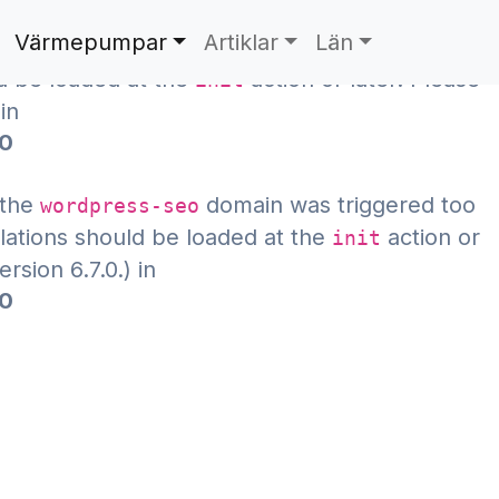
Värmepumpar
Artiklar
Län
 the
domain was triggered too early. This is
acf
ld be loaded at the
action or later. Please
init
in
70
 the
domain was triggered too
wordpress-seo
slations should be loaded at the
action or
init
sion 6.7.0.) in
70