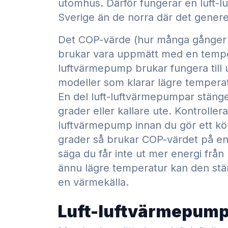
utomhus. Därför fungerar en luft-l
Sverige än de norra där det generell
Det COP-värde (hur många gånger e
brukar vara uppmätt med en temper
luftvärmepump brukar fungera till 
modeller som klarar lägre temperat
En del luft-luftvärmepumpar stänger 
grader eller kallare ute. Kontrollera
luftvärmepump innan du gör ett köp
grader så brukar COP-värdet på en 
säga du får inte ut mer energi frå
ännu lägre temperatur kan den stä
en värmekälla.
Luft-luftvärmepump