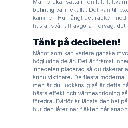
Man brukar sätta in en luft-luftvä
befintlig värmekälla. Det kan till e
kaminer. Hur långt det räcker med e
hus är svår att avgöra i förväg, det g
Tänk på decibelen!
Något som kan variera ganska myc
högljudda de är. Det är främst in
innedelen placerad så du riskerar a
ännu viktigare. De flesta moderna l
men är du ljudkänslig så är detta n
bästa effekt och värmespridning så ä
föredra. Därför är lägsta decibel på
hur den låter när fläkten går snabb