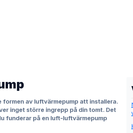
pump
e formen av luftvärmepump att installera.
äver inget större ingrepp på din tomt. Det
 du funderar på en luft-luftvärmepump