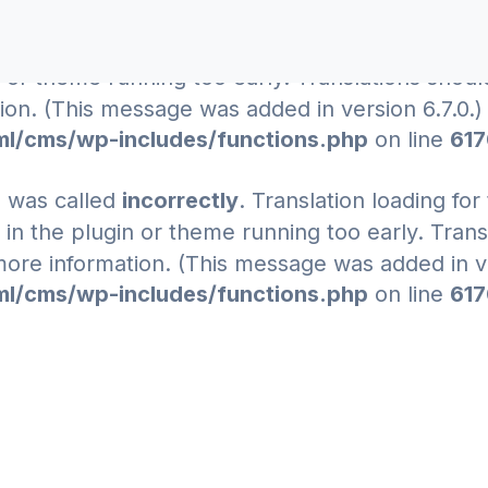
e was called
incorrectly
. Translation loading for
n or theme running too early. Translations shou
on. (This message was added in version 6.7.0.) 
l/cms/wp-includes/functions.php
on line
61
e was called
incorrectly
. Translation loading for
e in the plugin or theme running too early. Tran
ore information. (This message was added in ver
l/cms/wp-includes/functions.php
on line
61