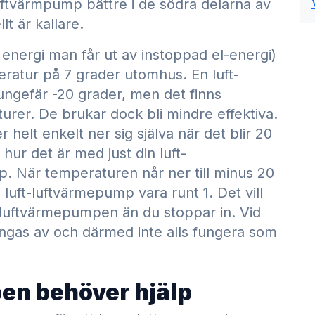
uftvärmpump bättre i de södra delarna av
t är kallare.
nergi man får ut av instoppad el-energi)
atur på 7 grader utomhus. En luft-
ungefär -20 grader, men det finns
urer. De brukar dock bli mindre effektiva.
helt enkelt ner sig själva när det blir 20
 hur det är med just din luft-
. När temperaturen når ner till minus 20
luft-luftvärmepump vara runt 1. Det vill
n luftvärmepumpen än du stoppar in. Vid
ngas av och därmed inte alls fungera som
en behöver hjälp